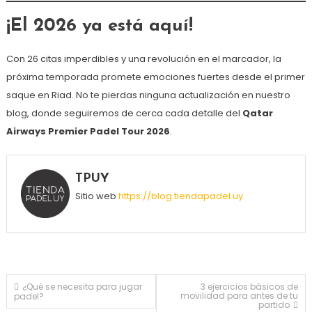
¡El 2026 ya está aquí!
Con 26 citas imperdibles y una revolución en el marcador, la
próxima temporada promete emociones fuertes desde el primer
saque en Riad. No te pierdas ninguna actualización en nuestro
blog, donde seguiremos de cerca cada detalle del
Qatar
Airways Premier Padel Tour 2026
.
TPUY
Sitio web
https://blog.tiendapadel.uy
Navegación
¿Qué se necesita para jugar
3 ejercicios básicos de
movilidad para antes de tu
padel?
partido